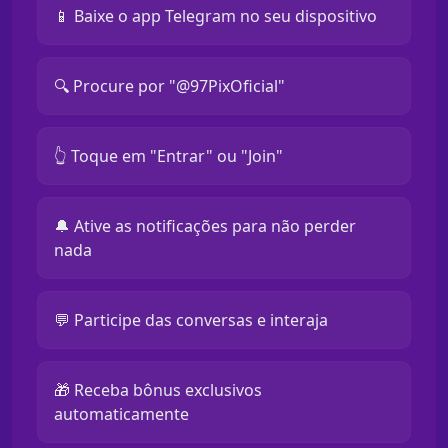
📱 Baixe o app Telegram no seu dispositivo
🔍 Procure por "@97PixOficial"
👆 Toque em "Entrar" ou "Join"
🔔 Ative as notificações para não perder
nada
💬 Participe das conversas e interaja
🎁 Receba bônus exclusivos
automaticamente