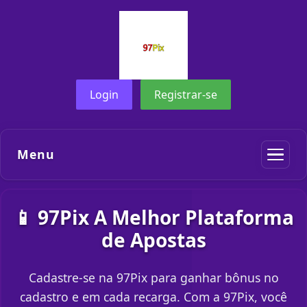
Login
Registrar-se
Menu
📱 97Pix A Melhor Plataforma
de Apostas
Cadastre-se na 97Pix para ganhar bônus no
cadastro e em cada recarga. Com a 97Pix, você