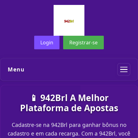
Login
Registrar-se
Menu
📱 942Brl A Melhor
Plataforma de Apostas
Cadastre-se na 942Brl para ganhar bônus no
cadastro e em cada recarga. Com a 942Brl, você