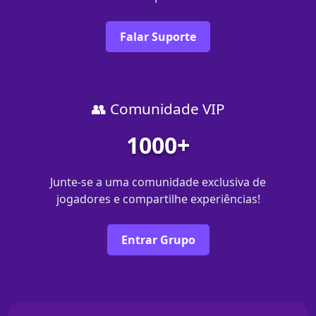
Falar Suporte
👥 Comunidade VIP
1000+
Junte-se a uma comunidade exclusiva de
jogadores e compartilhe experiências!
Entrar Grupo