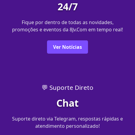
24/7
Fique por dentro de todas as novidades,
promoções e eventos da 8Jv.Com em tempo real!
Ver Notícias
💬 Suporte Direto
Chat
Suporte direto via Telegram, respostas rápidas e
atendimento personalizado!