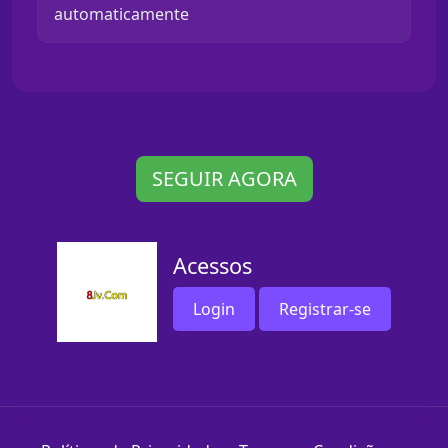
automaticamente
SEGUIR AGORA
Acessos
Login
Registrar-se