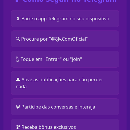
📱 Baixe o app Telegram no seu dispositivo
🔍 Procure por "@8Jv.ComOficial"
👆 Toque em "Entrar" ou "Join"
🔔 Ative as notificações para não perder
nada
💬 Participe das conversas e interaja
🎁 Receba bônus exclusivos