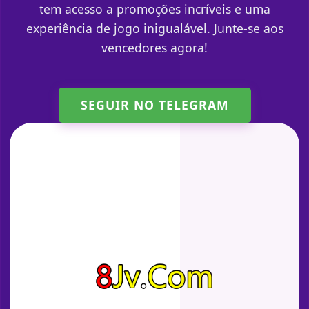
tem acesso a promoções incríveis e uma
experiência de jogo inigualável. Junte-se aos
vencedores agora!
SEGUIR NO TELEGRAM