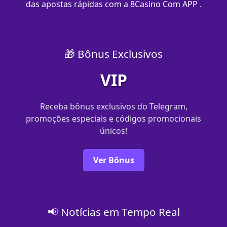
das apostas rápidas com a 8Casino Com APP .
🎁 Bônus Exclusivos
VIP
Receba bônus exclusivos do Telegram,
promoções especiais e códigos promocionais
únicos!
Ver Bônus
📢 Notícias em Tempo Real