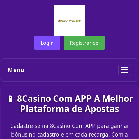
Login
Registrar-se
Menu
📱 8Casino Com APP A Melhor
Plataforma de Apostas
Cadastre-se na 8Casino Com APP para ganhar
bônus no cadastro e em cada recarga. Com a