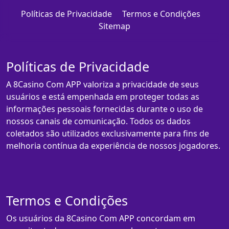
Políticas de Privacidade
Termos e Condições
Sitemap
Políticas de Privacidade
A 8Casino Com APP valoriza a privacidade de seus
usuários e está empenhada em proteger todas as
informações pessoais fornecidas durante o uso de
nossos canais de comunicação. Todos os dados
coletados são utilizados exclusivamente para fins de
melhoria contínua da experiência de nossos jogadores.
Termos e Condições
Os usuários da 8Casino Com APP concordam em