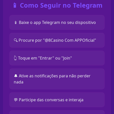
📱 Como Seguir no Telegram
📱 Baixe o app Telegram no seu dispositivo
🔍 Procure por "@8Casino Com APPOficial"
👆 Toque em "Entrar" ou "Join"
🔔 Ative as notificações para não perder
nada
💬 Participe das conversas e interaja