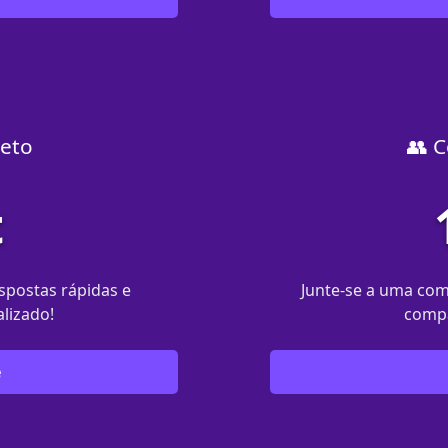
reto
👥 
t
espostas rápidas e
Junte-se a uma com
lizado!
compa
e