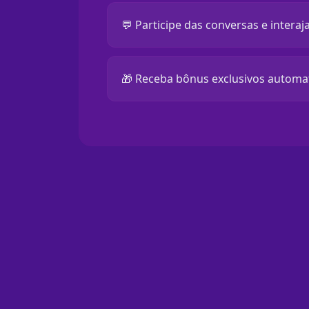
💬 Participe das conversas e interaj
🎁 Receba bônus exclusivos autom