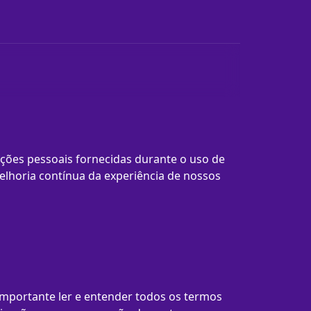
ções pessoais fornecidas durante o uso de
elhoria contínua da experiência de nossos
importante ler e entender todos os termos