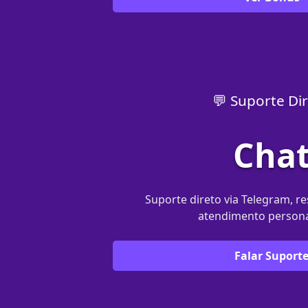
💬 Suporte Di
Cha
Suporte direto via Telegram, r
atendimento persona
Falar Suport