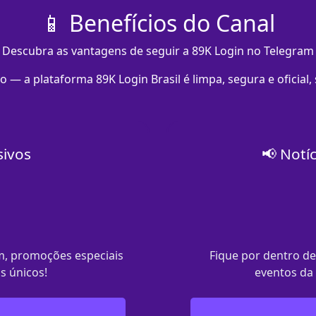
📱 Benefícios do Canal
Descubra as vantagens de seguir a 89K Login no Telegram
 — a plataforma 89K Login Brasil é limpa, segura e oficial,
sivos
📢 Notí
m, promoções especiais
Fique por dentro d
s únicos!
eventos da