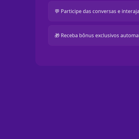
💬 Participe das conversas e interaj
🎁 Receba bônus exclusivos autom