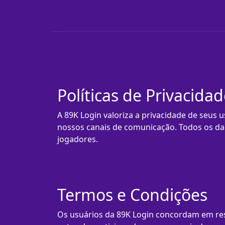
Políticas de Privacida
A 89K Login valoriza a privacidade de seus
nossos canais de comunicação. Todos os dad
jogadores.
Termos e Condições
Os usuários da 89K Login concordam em resp