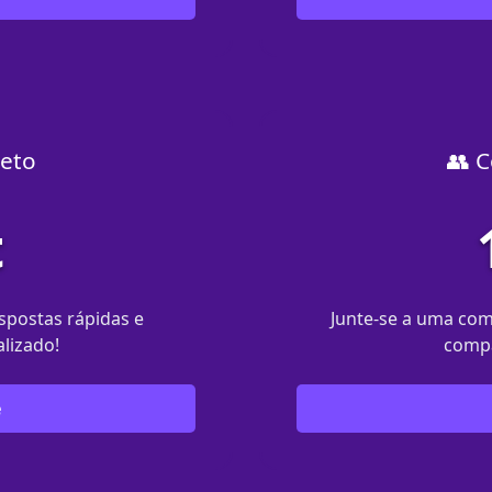
reto
👥 
t
espostas rápidas e
Junte-se a uma com
lizado!
compa
e