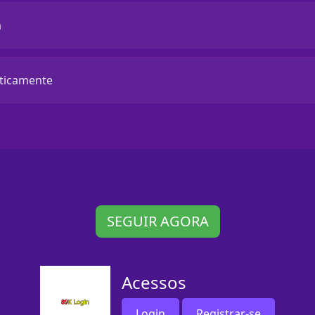
a
aticamente
SEGUIR AGORA
Acessos
Login
Registrar-se