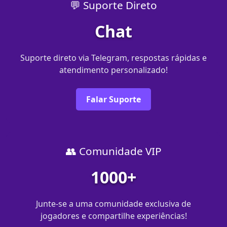
💬 Suporte Direto
Chat
Suporte direto via Telegram, respostas rápidas e
atendimento personalizado!
Falar Suporte
👥 Comunidade VIP
1000+
Junte-se a uma comunidade exclusiva de
jogadores e compartilhe experiências!