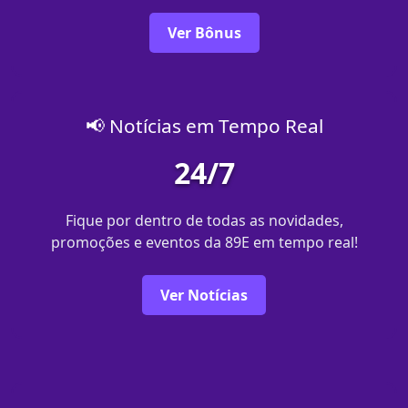
Ver Bônus
📢 Notícias em Tempo Real
24/7
Fique por dentro de todas as novidades,
promoções e eventos da 89E em tempo real!
Ver Notícias