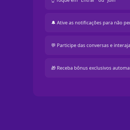
👆 Toque em "Entrar" ou "Join"
🔔 Ative as notificações para não p
💬 Participe das conversas e interaj
🎁 Receba bônus exclusivos autom