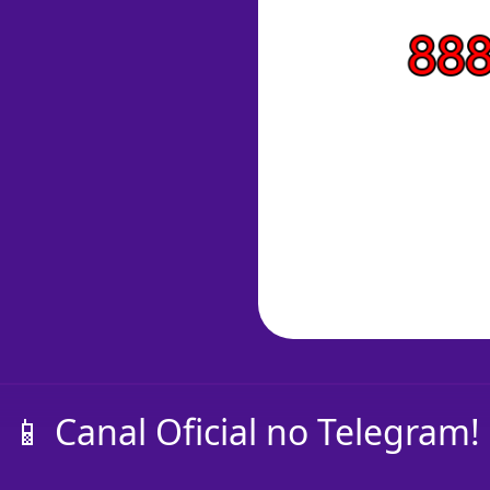
📱 Canal Oficial no Telegram!