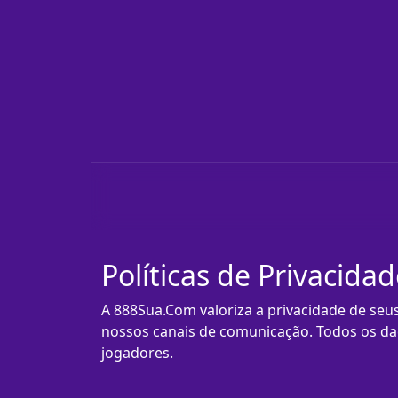
Políticas de Privacida
A 888Sua.Com valoriza a privacidade de se
nossos canais de comunicação. Todos os dad
jogadores.