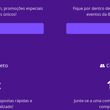
m, promoções especiais
Fique por dentro d
s únicos!
eventos da 
reto
👥 
t
espostas rápidas e
Junte-se a uma com
lizado!
compa