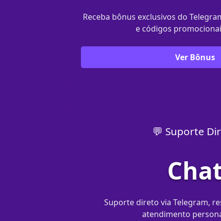
Receba bônus exclusivos do Telegra
e códigos promocionai
Ver Bônus
💬 Suporte Di
Cha
Suporte direto via Telegram, r
atendimento persona