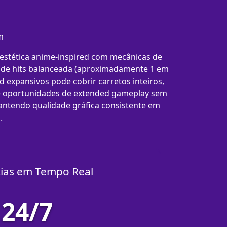
m
o estética anime-inspired com mecânicas de
ia de hits balanceada (aproximadamente 1 em
 expansivos pode cobrir carretos inteiros,
ece oportunidades de extended gameplay sem
antendo qualidade gráfica consistente em
.
cias em Tempo Real
24/7