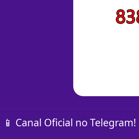
📱 Canal Oficial no Telegram!