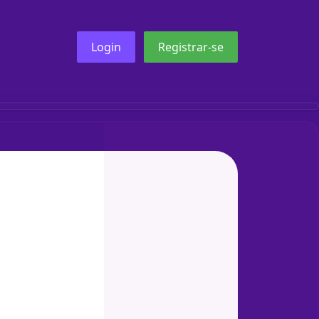
Login
Registrar-se