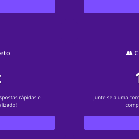
reto
👥 
t
espostas rápidas e
Junte-se a uma com
lizado!
compa
e