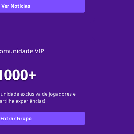
Ver Notícias
Comunidade VIP
1000+
unidade exclusiva de jogadores e
rtilhe experiências!
Entrar Grupo