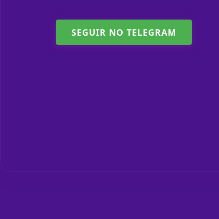
SEGUIR NO TELEGRAM