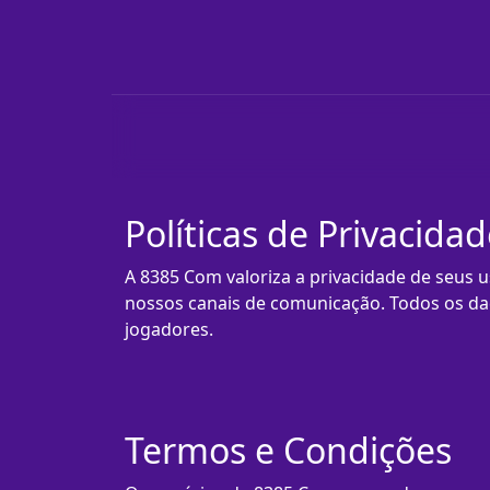
Políticas de Privacida
A 8385 Com valoriza a privacidade de seus
nossos canais de comunicação. Todos os dad
jogadores.
Termos e Condições