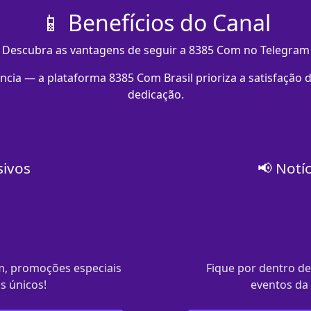
📱 Benefícios do Canal
Descubra as vantagens de seguir a 8385 Com no Telegram
ia — a plataforma 8385 Com Brasil prioriza a satisfação 
dedicação.
sivos
📢 Notí
m, promoções especiais
Fique por dentro d
s únicos!
eventos da