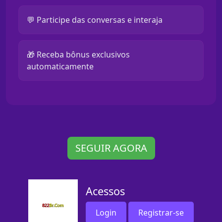
💬 Participe das conversas e interaja
🎁 Receba bônus exclusivos
automaticamente
SEGUIR AGORA
Acessos
Login
Registrar-se