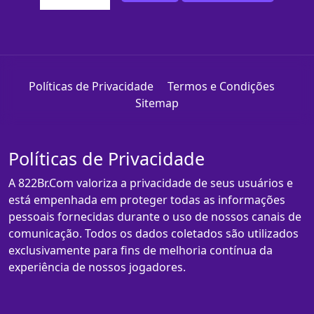
Políticas de Privacidade
Termos e Condições
Sitemap
Políticas de Privacidade
A 822Br.Com valoriza a privacidade de seus usuários e
está empenhada em proteger todas as informações
pessoais fornecidas durante o uso de nossos canais de
comunicação. Todos os dados coletados são utilizados
exclusivamente para fins de melhoria contínua da
experiência de nossos jogadores.