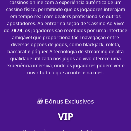
cassinos online com a experiência autêntica de um
cassino físico, permitindo que os jogadores interajam
em tempo real com dealers profissionais e outros
apostadores. Ao entrar na seção de 'Cassino Ao Vivo'
do
7R7R
, os jogadores são recebidos por uma interface
amigável que proporciona fácil navegação entre
diversas opções de jogos, como blackjack, roleta,
baccarat e póquer. A tecnologia de streaming de alta
qualidade utilizada nos jogos ao vivo oferece uma
experiência imersiva, onde os jogadores podem ver e
ouvir tudo o que acontece na mes.
🎁 Bônus Exclusivos
VIP