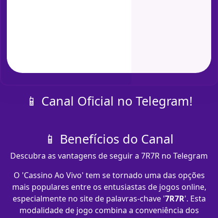
📱 Canal Oficial no Telegram!
📱 Benefícios do Canal
Descubra as vantagens de seguir a 7R7R no Telegram
O 'Cassino Ao Vivo' tem se tornado uma das opções
mais populares entre os entusiastas de jogos online,
especialmente no site de palavras-chave '
7R7R
'. Esta
modalidade de jogo combina a conveniência dos