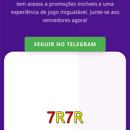
tem acesso a promoções incríveis e uma
experiência de jogo inigualável. Junte-se aos
vencedores agora!
SEGUIR NO TELEGRAM