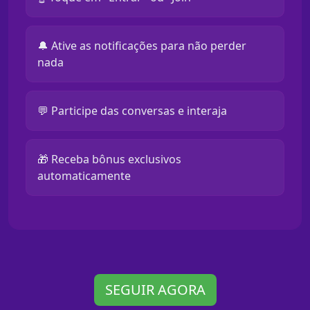
🔔 Ative as notificações para não perder
nada
💬 Participe das conversas e interaja
🎁 Receba bônus exclusivos
automaticamente
SEGUIR AGORA