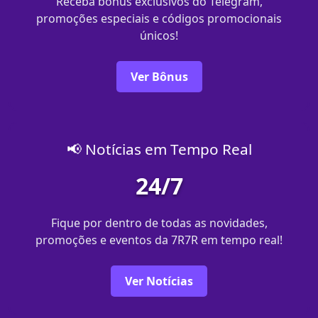
Receba bônus exclusivos do Telegram,
promoções especiais e códigos promocionais
únicos!
Ver Bônus
📢 Notícias em Tempo Real
24/7
Fique por dentro de todas as novidades,
promoções e eventos da 7R7R em tempo real!
Ver Notícias