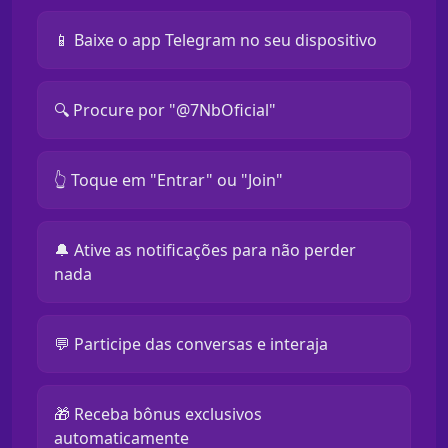
📱 Baixe o app Telegram no seu dispositivo
🔍 Procure por "@7NbOficial"
👆 Toque em "Entrar" ou "Join"
🔔 Ative as notificações para não perder
nada
💬 Participe das conversas e interaja
🎁 Receba bônus exclusivos
automaticamente