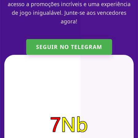
acesso a promoções incríveis e uma experiência
de jogo inigualável. Junte-se aos vencedores
agora!
SEGUIR NO TELEGRAM