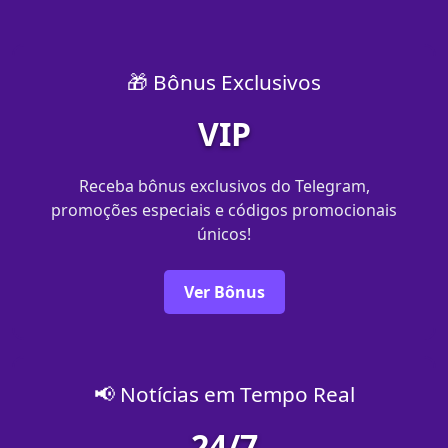
🎁 Bônus Exclusivos
VIP
Receba bônus exclusivos do Telegram,
promoções especiais e códigos promocionais
únicos!
Ver Bônus
📢 Notícias em Tempo Real
24/7