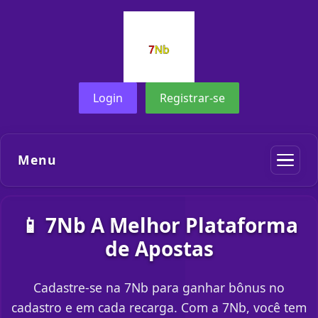
Login
Registrar-se
Menu
📱 7Nb A Melhor Plataforma
de Apostas
Cadastre-se na 7Nb para ganhar bônus no
cadastro e em cada recarga. Com a 7Nb, você tem