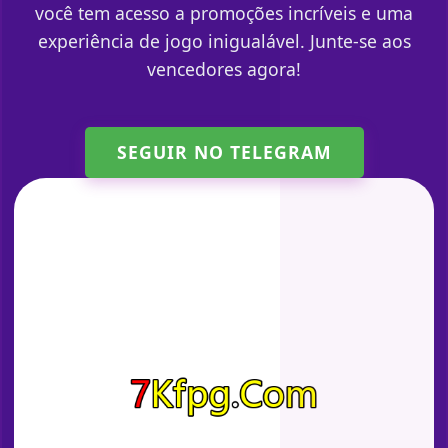
você tem acesso a promoções incríveis e uma
experiência de jogo inigualável. Junte-se aos
vencedores agora!
SEGUIR NO TELEGRAM