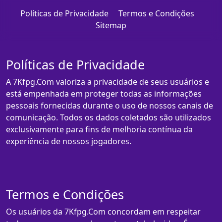
Políticas de Privacidade
Termos e Condições
Sitemap
Políticas de Privacidade
A 7Kfpg.Com valoriza a privacidade de seus usuários e
está empenhada em proteger todas as informações
pessoais fornecidas durante o uso de nossos canais de
comunicação. Todos os dados coletados são utilizados
exclusivamente para fins de melhoria contínua da
experiência de nossos jogadores.
Termos e Condições
Os usuários da 7Kfpg.Com concordam em respeitar