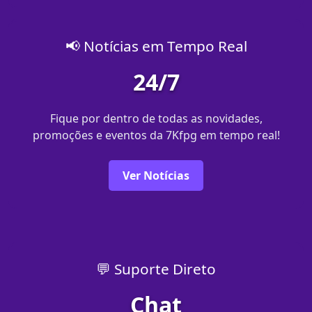
📢 Notícias em Tempo Real
24/7
Fique por dentro de todas as novidades,
promoções e eventos da 7Kfpg em tempo real!
Ver Notícias
💬 Suporte Direto
Chat