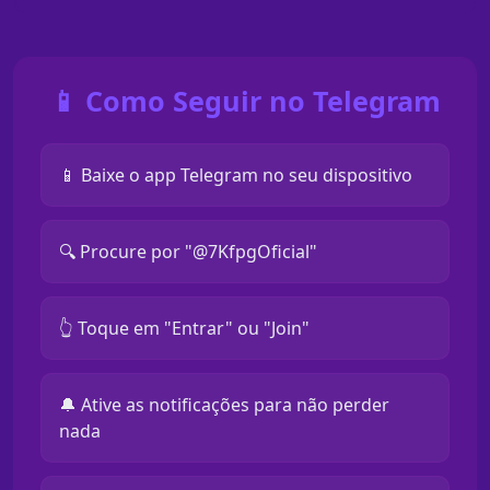
📱 Como Seguir no Telegram
📱 Baixe o app Telegram no seu dispositivo
🔍 Procure por "@7KfpgOficial"
👆 Toque em "Entrar" ou "Join"
🔔 Ative as notificações para não perder
nada