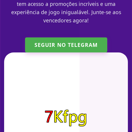
tem acesso a promoções incríveis e uma
experiência de jogo inigualável. Junte-se aos
vencedores agora!
SEGUIR NO TELEGRAM