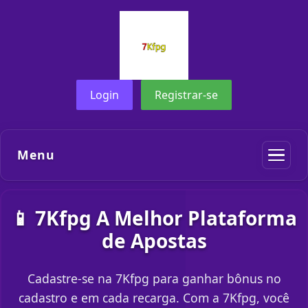
Login
Registrar-se
Menu
📱 7Kfpg A Melhor Plataforma
de Apostas
Cadastre-se na 7Kfpg para ganhar bônus no
cadastro e em cada recarga. Com a 7Kfpg, você