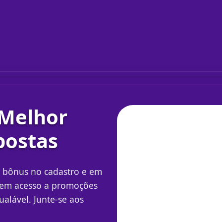
 Melhor
postas
 bônus no cadastro e em
tem acesso a promoções
ualável. Junte-se aos