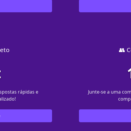
reto
👥 
t
espostas rápidas e
Junte-se a uma com
lizado!
compa
e