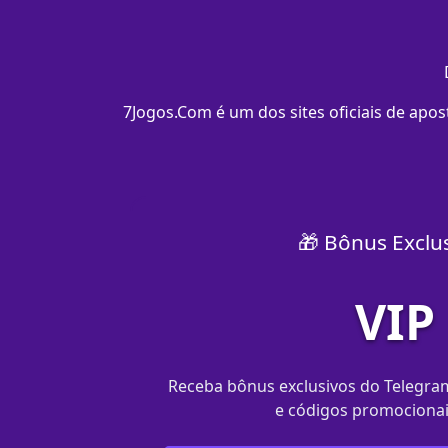
7Jogos.Com é um dos sites oficiais de apo
🎁 Bônus Exclu
VIP
Receba bônus exclusivos do Telegra
e códigos promocionai