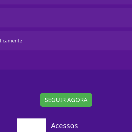
a
aticamente
SEGUIR AGORA
Acessos