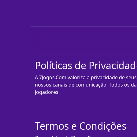
Políticas de Privacida
A 7Jogos.Com valoriza a privacidade de seu
nossos canais de comunicação. Todos os dad
jogadores.
Termos e Condições