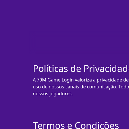
Políticas de Privacida
A 79M Game Login valoriza a privacidade d
uso de nossos canais de comunicação. Todos
nossos jogadores.
Termos e Condições