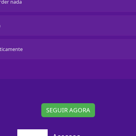
erder nada
a
aticamente
SEGUIR AGORA