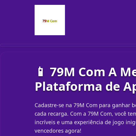
📱 79M Com A M
Plataforma de A
Cadastre-se na 79M Com para ganhar b
cada recarga. Com a 79M Com, você te
incríveis e uma experiência de jogo inig
vencedores agora!