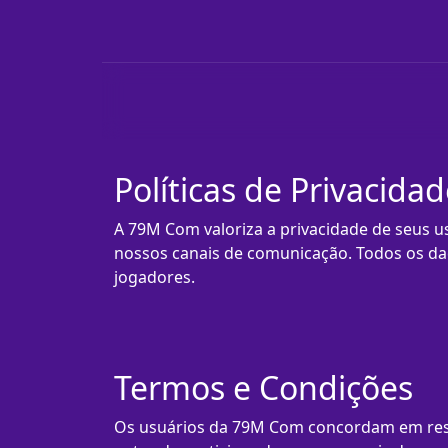
Políticas de Privacida
A 79M Com valoriza a privacidade de seus 
nossos canais de comunicação. Todos os dad
jogadores.
Termos e Condições
Os usuários da 79M Com concordam em respe