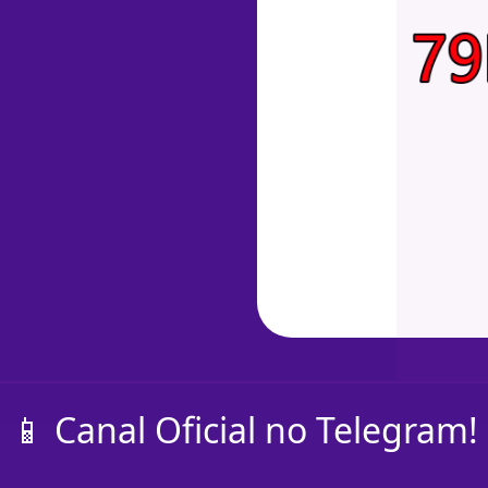
📱 Canal Oficial no Telegram!