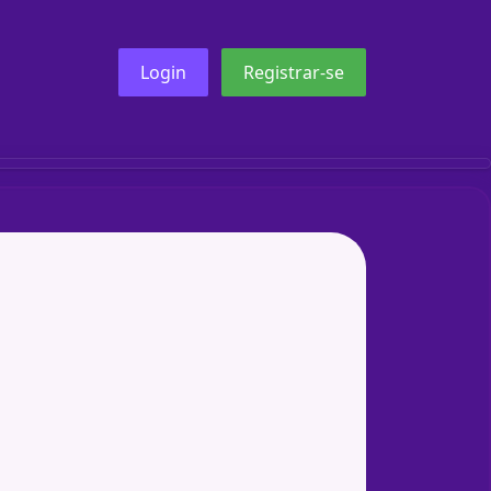
Login
Registrar-se