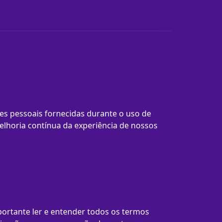
es pessoais fornecidas durante o uso de
elhoria contínua da experiência de nossos
ortante ler e entender todos os termos