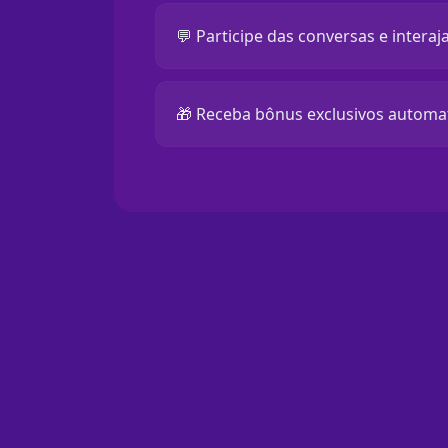
💬 Participe das conversas e interaj
🎁 Receba bônus exclusivos autom