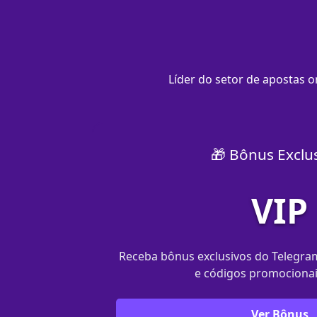
Líder do setor de apostas o
🎁 Bônus Exclu
VIP
Receba bônus exclusivos do Telegra
e códigos promocionai
Ver Bônus