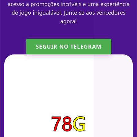
acesso a promoções incríveis e uma experiência
de jogo inigualável. Junte-se aos vencedores
agora!
SEGUIR NO TELEGRAM