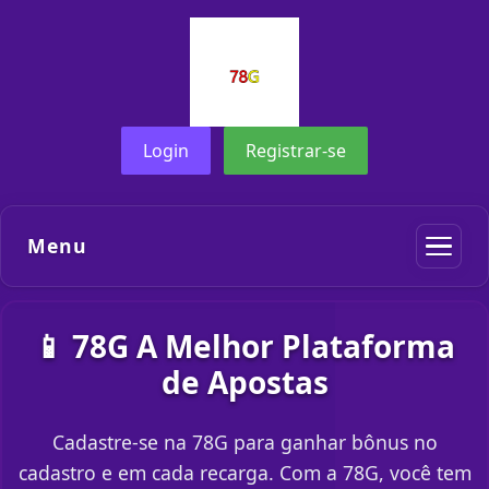
Login
Registrar-se
Menu
📱 78G A Melhor Plataforma
de Apostas
Cadastre-se na 78G para ganhar bônus no
cadastro e em cada recarga. Com a 78G, você tem