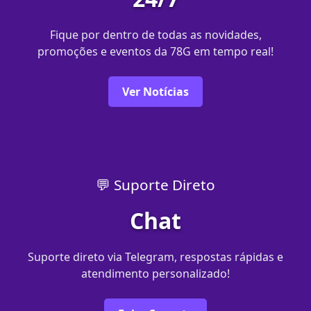
Fique por dentro de todas as novidades,
promoções e eventos da 78G em tempo real!
Ver Notícias
💬 Suporte Direto
Chat
Suporte direto via Telegram, respostas rápidas e
atendimento personalizado!