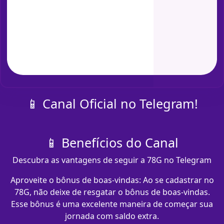
📱 Canal Oficial no Telegram!
📱 Benefícios do Canal
Descubra as vantagens de seguir a 78G no Telegram
Aproveite o bônus de boas-vindas: Ao se cadastrar no
78G, não deixe de resgatar o bônus de boas-vindas.
Esse bônus é uma excelente maneira de começar sua
jornada com saldo extra.