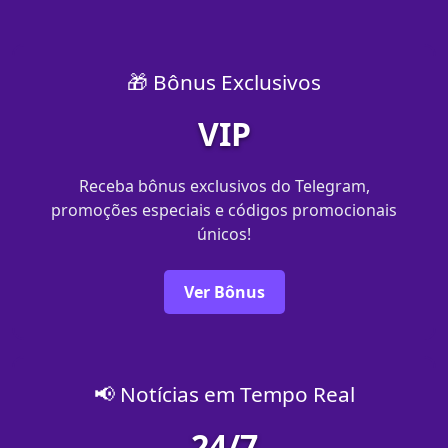
🎁 Bônus Exclusivos
VIP
Receba bônus exclusivos do Telegram,
promoções especiais e códigos promocionais
únicos!
Ver Bônus
📢 Notícias em Tempo Real
24/7