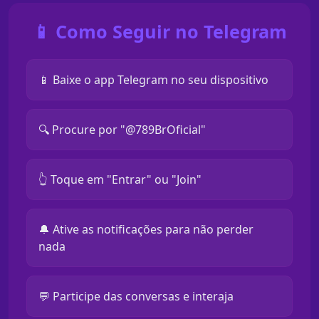
📱 Como Seguir no Telegram
📱 Baixe o app Telegram no seu dispositivo
🔍 Procure por "@789BrOficial"
👆 Toque em "Entrar" ou "Join"
🔔 Ative as notificações para não perder
nada
💬 Participe das conversas e interaja