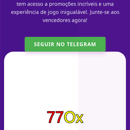
tem acesso a promoções incríveis e uma
experiência de jogo inigualável. Junte-se aos
vencedores agora!
SEGUIR NO TELEGRAM