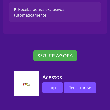
🎁 Receba bônus exclusivos
automaticamente
SEGUIR AGORA
Acessos
Login
Registrar-se