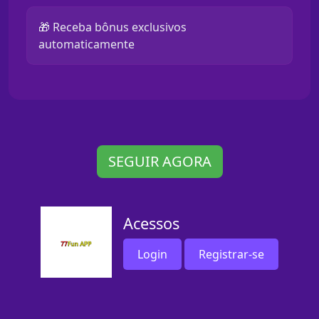
🎁 Receba bônus exclusivos
automaticamente
SEGUIR AGORA
Acessos
Login
Registrar-se