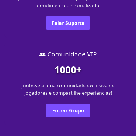
atendimento personalizado!
Falar Suporte
👥 Comunidade VIP
1000+
Junte-se a uma comunidade exclusiva de
jogadores e compartilhe experiências!
Entrar Grupo