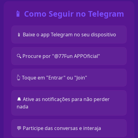
📱 Como Seguir no Telegram
📱 Baixe o app Telegram no seu dispositivo
🔍 Procure por "@77Fun APPOficial"
👆 Toque em "Entrar" ou "Join"
🔔 Ative as notificações para não perder
nada
💬 Participe das conversas e interaja