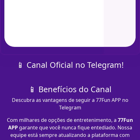
📱 Canal Oficial no Telegram!
📱 Benefícios do Canal
Descubra as vantagens de seguir a 77Fun APP no
Telegram
Com milhares de opções de entretenimento, a
77Fun
APP
garante que você nunca fique entediado. Nossa
equipe está sempre atualizando a plataforma com