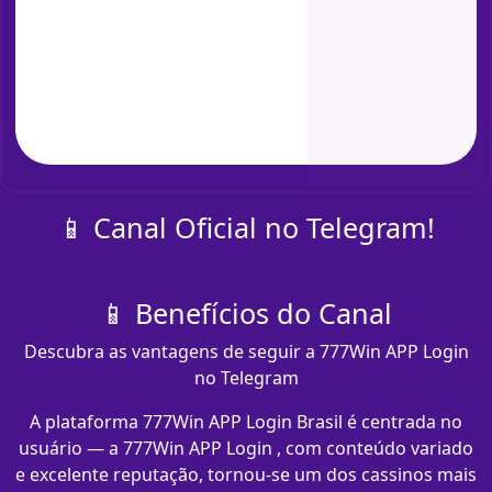
📱 Canal Oficial no Telegram!
📱 Benefícios do Canal
Descubra as vantagens de seguir a 777Win APP Login
no Telegram
A plataforma 777Win APP Login Brasil é centrada no
usuário — a 777Win APP Login , com conteúdo variado
e excelente reputação, tornou-se um dos cassinos mais