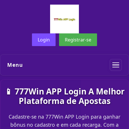
Login
Registrar-se
Menu
📱 777Win APP Login A Melhor
Plataforma de Apostas
Cadastre-se na 777Win APP Login para ganhar
bônus no cadastro e em cada recarga. Com a