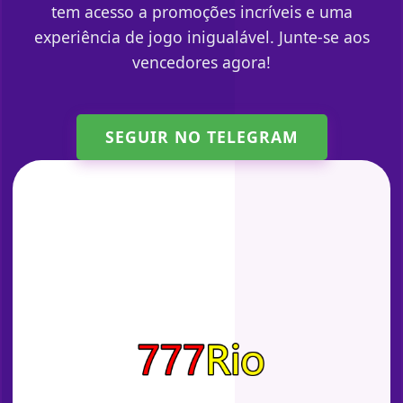
tem acesso a promoções incríveis e uma
experiência de jogo inigualável. Junte-se aos
vencedores agora!
SEGUIR NO TELEGRAM