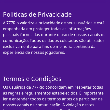
Políticas de Privacidade
A 777Rio valoriza a privacidade de seus usuários e está
empenhada em proteger todas as informações
pessoais fornecidas durante o uso de nossos canais de
comunicação. Todos os dados coletados são utilizados
exclusivamente para fins de melhoria contínua da
experiência de nossos jogadores.
Termos e Condições
Os usuários da 777Rio concordam em respeitar todas
as regras e regulamentos estabelecidos. É importante
ler e entender todos os termos antes de participar de
nossos canais de comunicação. A violação destes