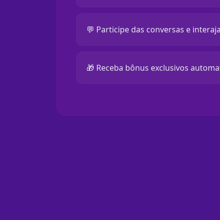
💬 Participe das conversas e interaj
🎁 Receba bônus exclusivos autom