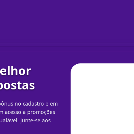
elhor
postas
bônus no cadastro e em
em acesso a promoções
ualável. Junte-se aos