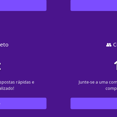
reto
👥 
t
espostas rápidas e
Junte-se a uma com
lizado!
compa
e