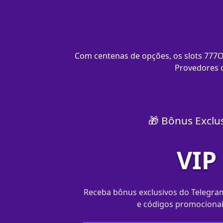
Com centenas de opções, os slots 777O.
Provedores c
🎁 Bônus Exclu
VIP
Receba bônus exclusivos do Telegra
e códigos promocionai