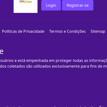
Login
Registrar-se
Políticas de Privacidade
Termos e Condições
Sitemap
de
 usuários e está empenhada em proteger todas as informaçõ
os coletados são utilizados exclusivamente para fins de m