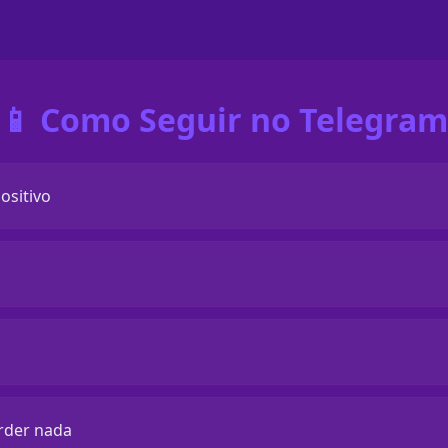
📱 Como Seguir no Telegram
ositivo
erder nada