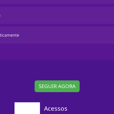
a
aticamente
SEGUIR AGORA
Acessos