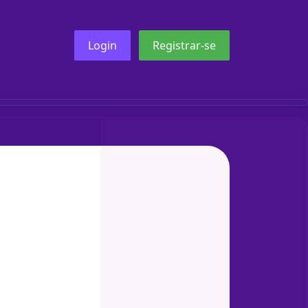
Login
Registrar-se