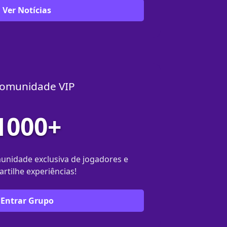
Ver Notícias
Comunidade VIP
1000+
unidade exclusiva de jogadores e
rtilhe experiências!
Entrar Grupo