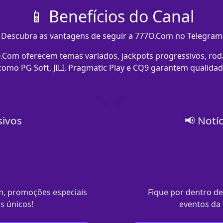
📱 Benefícios do Canal
Descubra as vantagens de seguir a 777O.Com no Telegram
Com oferecem temas variados, jackpots progressivos, rodad
omo PG Soft, JILI, Pragmatic Play e CQ9 garantem qualidad
sivos
📢 Notí
m, promoções especiais
Fique por dentro d
s únicos!
eventos da