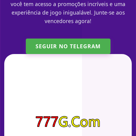
você tem acesso a promoções incríveis e uma
experiência de jogo inigualável. Junte-se aos
vencedores agora!
SEGUIR NO TELEGRAM