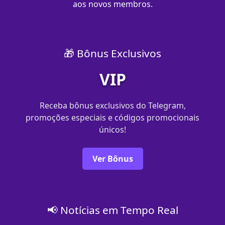
aos novos membros.
🎁 Bônus Exclusivos
VIP
Receba bônus exclusivos do Telegram,
promoções especiais e códigos promocionais
únicos!
Ver Bônus
📢 Notícias em Tempo Real