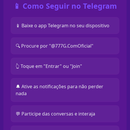
📱 Como Seguir no Telegram
📱 Baixe o app Telegram no seu dispositivo
🔍 Procure por "@777G.ComOficial"
👆 Toque em "Entrar" ou "Join"
🔔 Ative as notificações para não perder
nada
💬 Participe das conversas e interaja