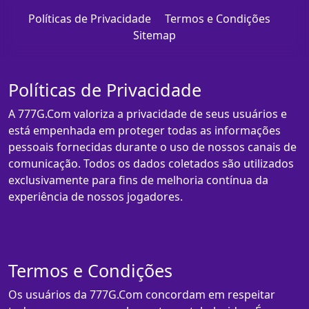
Políticas de Privacidade
Termos e Condições
Sitemap
Políticas de Privacidade
A 777G.Com valoriza a privacidade de seus usuários e
está empenhada em proteger todas as informações
pessoais fornecidas durante o uso de nossos canais de
comunicação. Todos os dados coletados são utilizados
exclusivamente para fins de melhoria contínua da
experiência de nossos jogadores.
Termos e Condições
Os usuários da 777G.Com concordam em respeitar