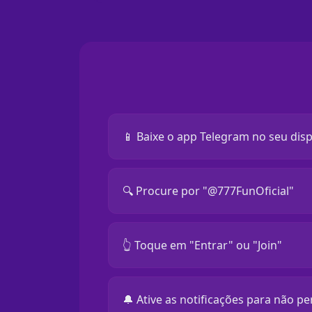
📱 Baixe o app Telegram no seu disp
🔍 Procure por "@777FunOficial"
👆 Toque em "Entrar" ou "Join"
🔔 Ative as notificações para não p