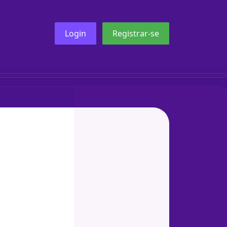
Login
Registrar-se