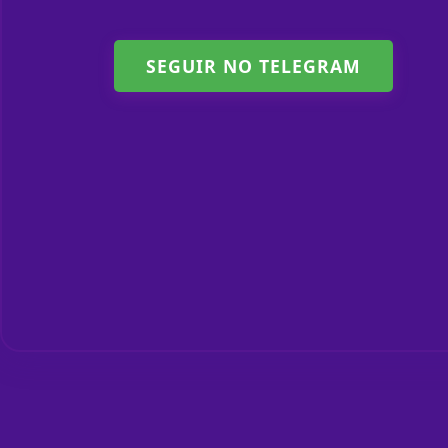
SEGUIR NO TELEGRAM