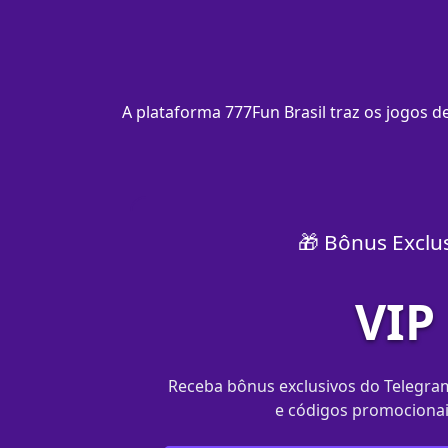
A plataforma 777Fun Brasil traz os jogos 
🎁 Bônus Exclu
VIP
Receba bônus exclusivos do Telegra
e códigos promocionai