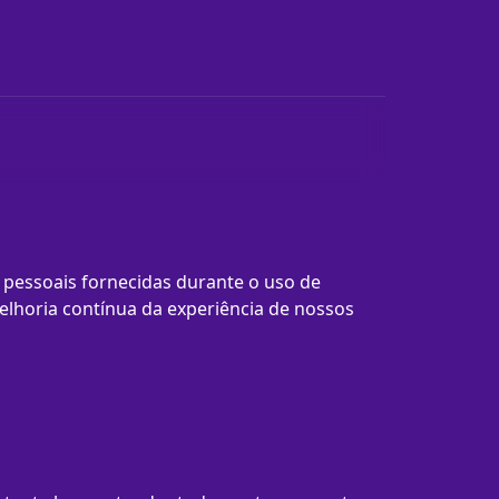
 pessoais fornecidas durante o uso de
elhoria contínua da experiência de nossos