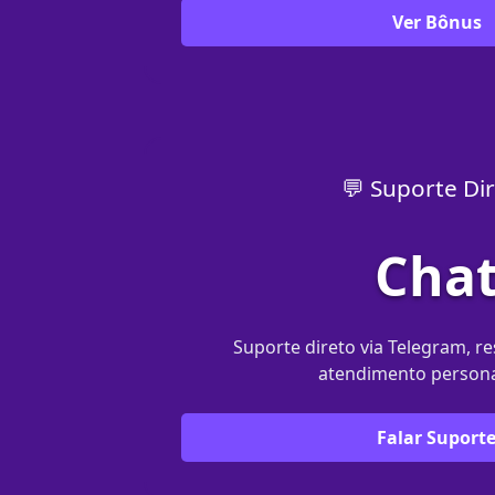
Ver Bônus
💬 Suporte Di
Cha
Suporte direto via Telegram, r
atendimento persona
Falar Suport