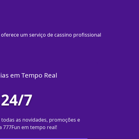
oferece um serviço de cassino profissional
cias em Tempo Real
24/7
e todas as novidades, promoções e
a 777Fun em tempo real!