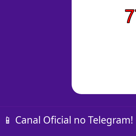
📱 Canal Oficial no Telegram!