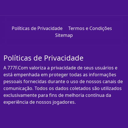
Políticas de Privacidade
Termos e Condições
Sitemap
Políticas de Privacidade
A 777F.Com valoriza a privacidade de seus usuários e
está empenhada em proteger todas as informações
pessoais fornecidas durante o uso de nossos canais de
comunicação. Todos os dados coletados são utilizados
exclusivamente para fins de melhoria contínua da
experiência de nossos jogadores.