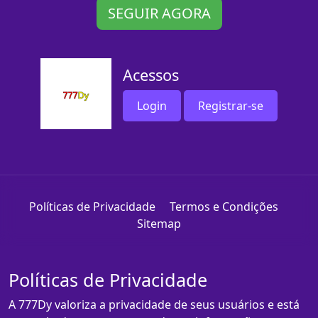
SEGUIR AGORA
Acessos
Login
Registrar-se
Políticas de Privacidade
Termos e Condições
Sitemap
Políticas de Privacidade
A 777Dy valoriza a privacidade de seus usuários e está