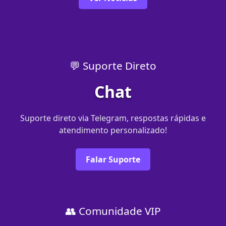
💬 Suporte Direto
Chat
Suporte direto via Telegram, respostas rápidas e
atendimento personalizado!
Falar Suporte
👥 Comunidade VIP