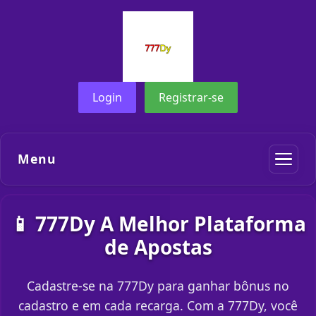
Login
Registrar-se
Menu
📱 777Dy A Melhor Plataforma
de Apostas
Cadastre-se na 777Dy para ganhar bônus no
cadastro e em cada recarga. Com a 777Dy, você