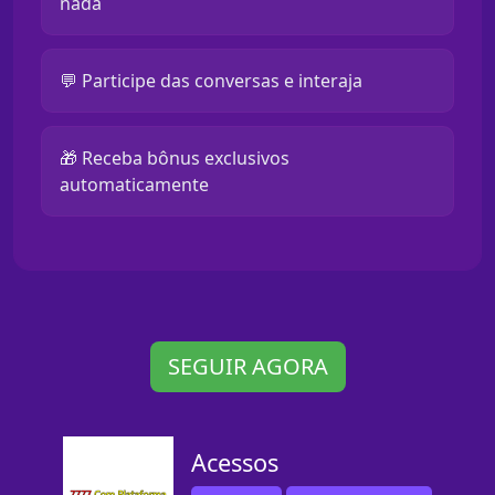
nada
💬 Participe das conversas e interaja
🎁 Receba bônus exclusivos
automaticamente
SEGUIR AGORA
Acessos