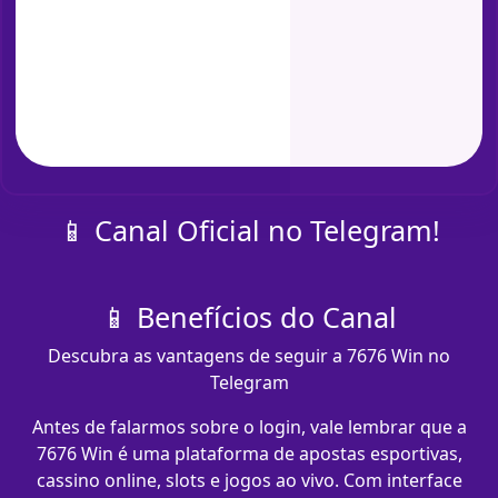
📱 Canal Oficial no Telegram!
📱 Benefícios do Canal
Descubra as vantagens de seguir a 7676 Win no
Telegram
Antes de falarmos sobre o login, vale lembrar que a
7676 Win é uma plataforma de apostas esportivas,
cassino online, slots e jogos ao vivo. Com interface