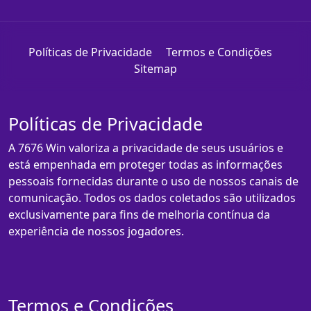
Políticas de Privacidade
Termos e Condições
Sitemap
Políticas de Privacidade
A 7676 Win valoriza a privacidade de seus usuários e
está empenhada em proteger todas as informações
pessoais fornecidas durante o uso de nossos canais de
comunicação. Todos os dados coletados são utilizados
exclusivamente para fins de melhoria contínua da
experiência de nossos jogadores.
Termos e Condições