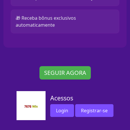
🎁 Receba bônus exclusivos
automaticamente
SEGUIR AGORA
Acessos
Login
Registrar-se