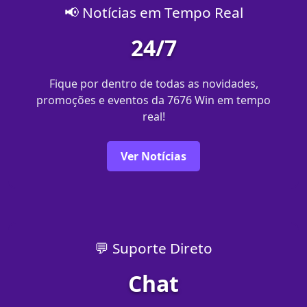
📢 Notícias em Tempo Real
24/7
Fique por dentro de todas as novidades,
promoções e eventos da 7676 Win em tempo
real!
Ver Notícias
💬 Suporte Direto
Chat