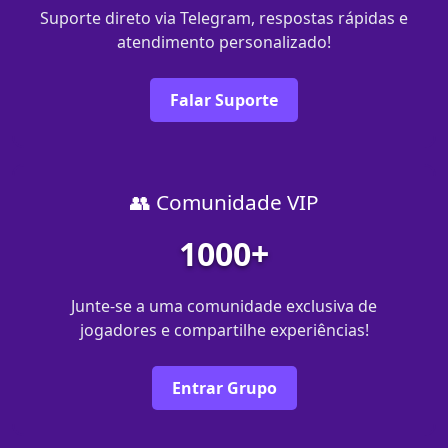
Suporte direto via Telegram, respostas rápidas e
atendimento personalizado!
Falar Suporte
👥 Comunidade VIP
1000+
Junte-se a uma comunidade exclusiva de
jogadores e compartilhe experiências!
Entrar Grupo