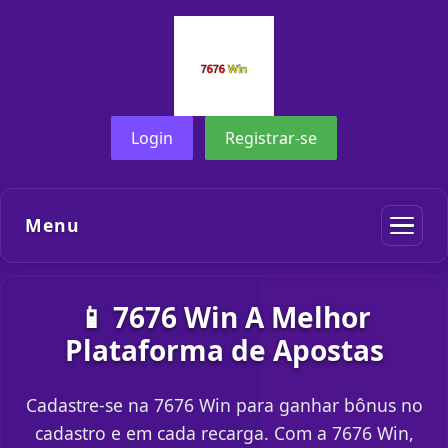
Login
Registrar-se
Menu
📱 7676 Win A Melhor
Plataforma de Apostas
Cadastre-se na 7676 Win para ganhar bônus no
cadastro e em cada recarga. Com a 7676 Win,