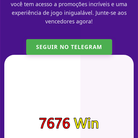
você tem acesso a promoções incríveis e uma
experiência de jogo inigualável. Junte-se aos
vencedores agora!
SEGUIR NO TELEGRAM