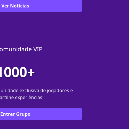
Ver Notícias
Comunidade VIP
1000+
unidade exclusiva de jogadores e
rtilhe experiências!
Entrar Grupo