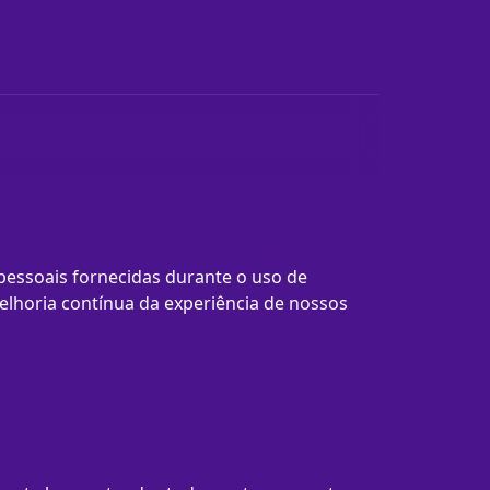
pessoais fornecidas durante o uso de
elhoria contínua da experiência de nossos