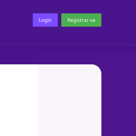
Login
Registrar-se