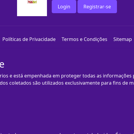
Login
Registrar-se
Políticas de Privacidade
Termos e Condições
Sitemap
de
uários e está empenhada em proteger todas as informações 
os coletados são utilizados exclusivamente para fins de m