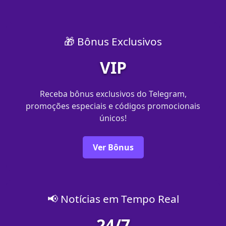
🎁 Bônus Exclusivos
VIP
Receba bônus exclusivos do Telegram,
promoções especiais e códigos promocionais
únicos!
Ver Bônus
📢 Notícias em Tempo Real
24/7