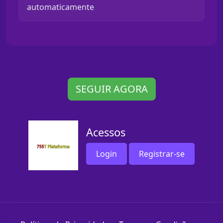
automaticamente
SEGUIR AGORA
Acessos
Login
Registrar-se