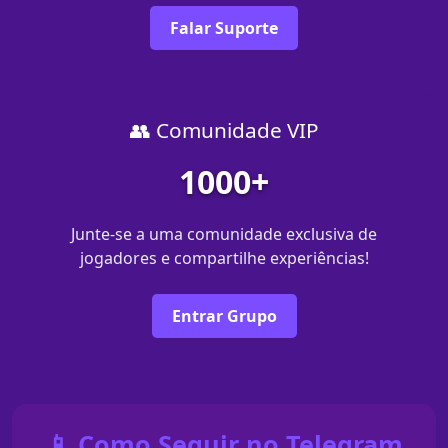
Falar Suporte
👥 Comunidade VIP
1000+
Junte-se a uma comunidade exclusiva de
jogadores e compartilhe experiências!
Entrar Grupo
📱 Como Seguir no Telegram