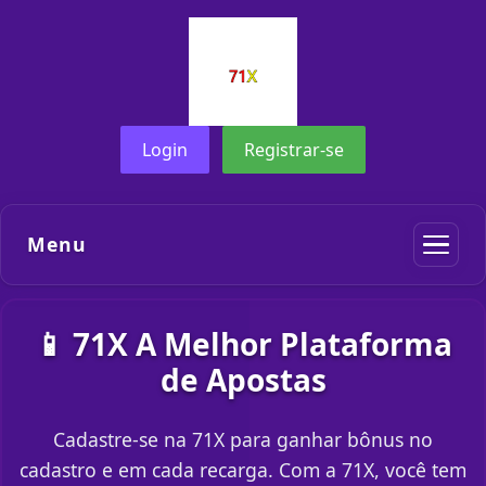
Login
Registrar-se
Menu
📱 71X A Melhor Plataforma
de Apostas
Cadastre-se na 71X para ganhar bônus no
cadastro e em cada recarga. Com a 71X, você tem