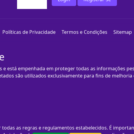
Políticas de Privacidade
Termos e Condições
Sitemap
de
ios e está empenhada em proteger todas as informações pe
tados são utilizados exclusivamente para fins de melhoria
todas as regras e regulamentos estabelecidos. É importan