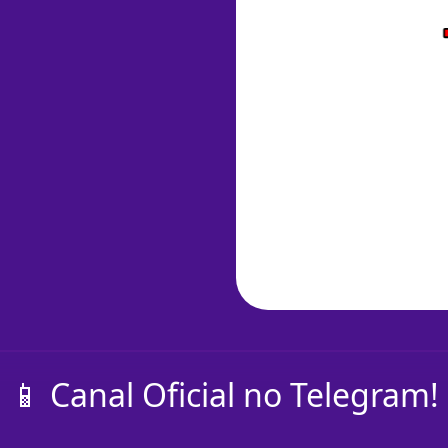
📱 Canal Oficial no Telegram!