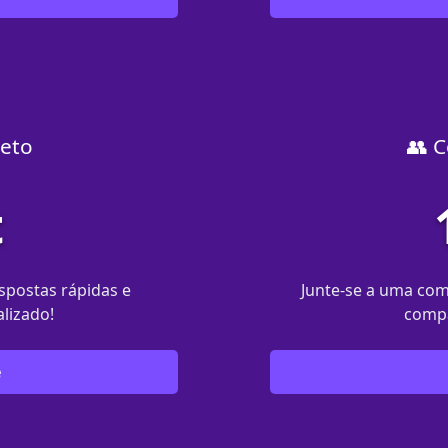
reto
👥 
t
espostas rápidas e
Junte-se a uma com
lizado!
compa
e