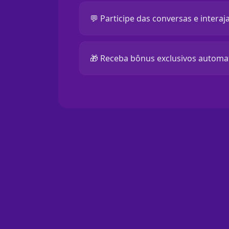
💬 Participe das conversas e interaj
🎁 Receba bônus exclusivos autom