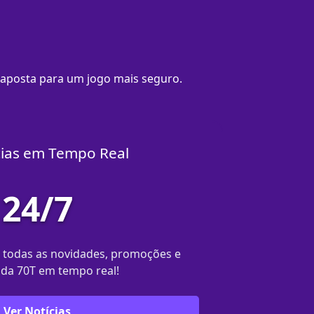
de aposta para um jogo mais seguro.
cias em Tempo Real
24/7
e todas as novidades, promoções e
 da 70T em tempo real!
Ver Notícias