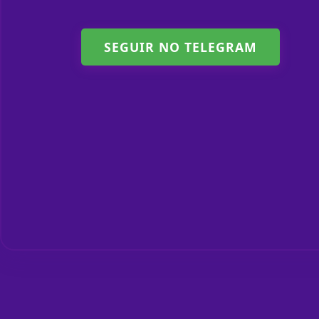
SEGUIR NO TELEGRAM