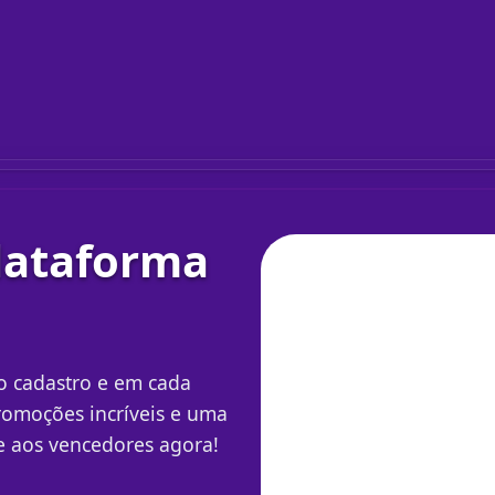
Plataforma
o cadastro e em cada
romoções incríveis e uma
se aos vencedores agora!