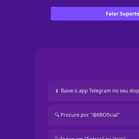
Falar Suport
📱 Baixe o app Telegram no seu disp
🔍 Procure por "@6ROficial"