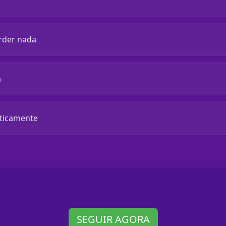
erder nada
a
aticamente
SEGUIR AGORA