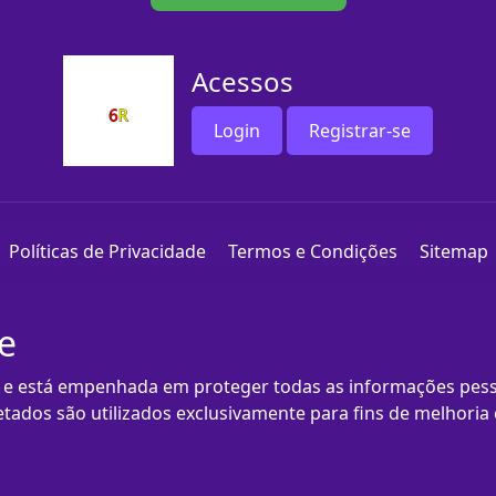
Acessos
Login
Registrar-se
Políticas de Privacidade
Termos e Condições
Sitemap
de
os e está empenhada em proteger todas as informações pes
tados são utilizados exclusivamente para fins de melhoria