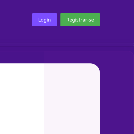
Login
Registrar-se