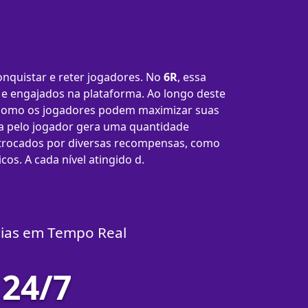
onquistar e reter jogadores. No
6R
, essa
 e engajados na plataforma. Ao longo deste
e como os jogadores podem maximizar suas
a pelo jogador gera uma quantidade
 trocados por diversas recompensas, como
os. A cada nível atingido d.
cias em Tempo Real
24/7