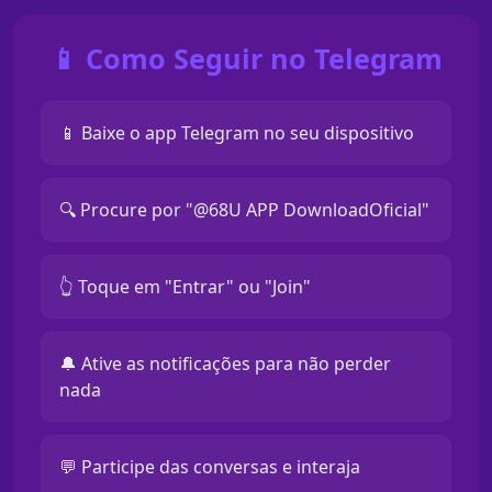
📱 Como Seguir no Telegram
📱 Baixe o app Telegram no seu dispositivo
🔍 Procure por "@68U APP DownloadOficial"
👆 Toque em "Entrar" ou "Join"
🔔 Ative as notificações para não perder
nada
💬 Participe das conversas e interaja