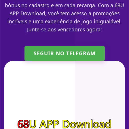
bônus no cadastro e em cada recarga. Com a 68U
APP Download, você tem acesso a promoções
incríveis e uma experiência de jogo inigualável.
Junte-se aos vencedores agora!
SEGUIR NO TELEGRAM