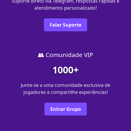
Suporte direto via Telegram, respostas rápidas e
atendimento personalizado!
Falar Suporte
👥 Comunidade VIP
1000+
Junte-se a uma comunidade exclusiva de
jogadores e compartilhe experiências!
Entrar Grupo