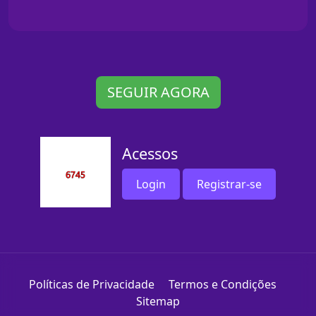
SEGUIR AGORA
Acessos
Login
Registrar-se
Políticas de Privacidade
Termos e Condições
Sitemap