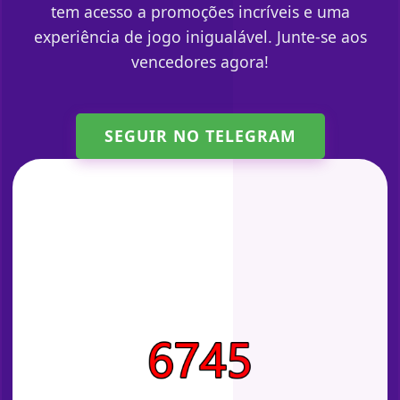
tem acesso a promoções incríveis e uma
experiência de jogo inigualável. Junte-se aos
vencedores agora!
SEGUIR NO TELEGRAM