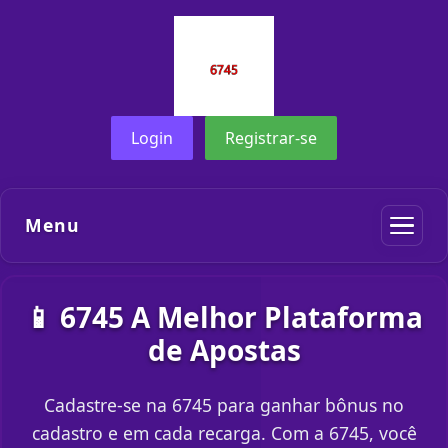
Login
Registrar-se
Menu
📱 6745 A Melhor Plataforma
de Apostas
Cadastre-se na 6745 para ganhar bônus no
cadastro e em cada recarga. Com a 6745, você