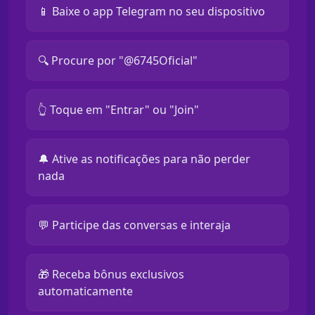
📱 Baixe o app Telegram no seu dispositivo
🔍 Procure por "@6745Oficial"
👆 Toque em "Entrar" ou "Join"
🔔 Ative as notificações para não perder
nada
💬 Participe das conversas e interaja
🎁 Receba bônus exclusivos
automaticamente