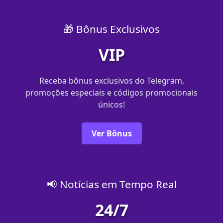
🎁 Bônus Exclusivos
VIP
Receba bônus exclusivos do Telegram,
promoções especiais e códigos promocionais
únicos!
Ver Bônus
📢 Notícias em Tempo Real
24/7