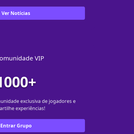
Ver Notícias
Comunidade VIP
1000+
unidade exclusiva de jogadores e
rtilhe experiências!
Entrar Grupo