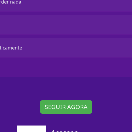
erder nada
a
aticamente
SEGUIR AGORA