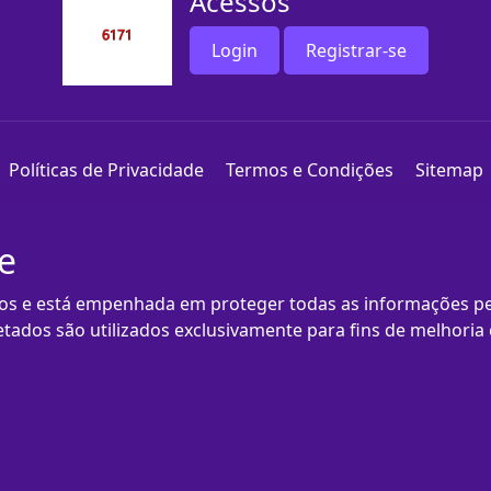
Acessos
Login
Registrar-se
Políticas de Privacidade
Termos e Condições
Sitemap
de
rios e está empenhada em proteger todas as informações p
tados são utilizados exclusivamente para fins de melhoria