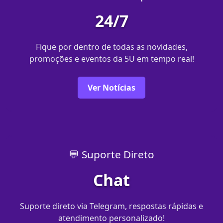
24/7
Fique por dentro de todas as novidades,
promoções e eventos da 5U em tempo real!
Ver Notícias
💬 Suporte Direto
Chat
Suporte direto via Telegram, respostas rápidas e
atendimento personalizado!