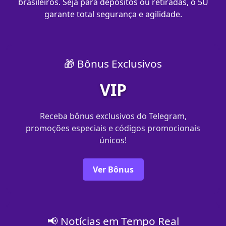
brasileiros. Seja para depósitos ou retiradas, o 5U
garante total segurança e agilidade.
🎁 Bônus Exclusivos
VIP
Receba bônus exclusivos do Telegram,
promoções especiais e códigos promocionais
únicos!
Ver Bônus
📢 Notícias em Tempo Real