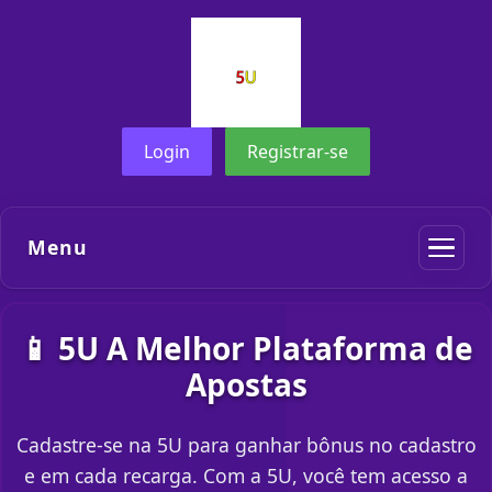
Login
Registrar-se
Menu
📱 5U A Melhor Plataforma de
Apostas
Cadastre-se na 5U para ganhar bônus no cadastro
e em cada recarga. Com a 5U, você tem acesso a