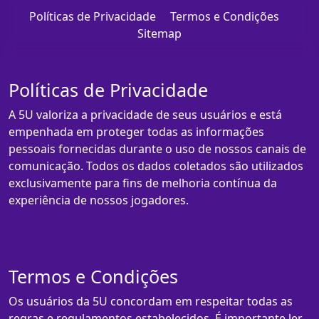
Políticas de Privacidade
Termos e Condições
Sitemap
Políticas de Privacidade
A 5U valoriza a privacidade de seus usuários e está
empenhada em proteger todas as informações
pessoais fornecidas durante o uso de nossos canais de
comunicação. Todos os dados coletados são utilizados
exclusivamente para fins de melhoria contínua da
experiência de nossos jogadores.
Termos e Condições
Os usuários da 5U concordam em respeitar todas as
regras e regulamentos estabelecidos. É importante ler