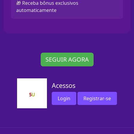
🎁 Receba bônus exclusivos
automaticamente
SEGUIR AGORA
Acessos
Login
Registrar-se