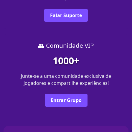
Falar Suporte
👥 Comunidade VIP
1000+
Junte-se a uma comunidade exclusiva de
jogadores e compartilhe experiências!
Entrar Grupo