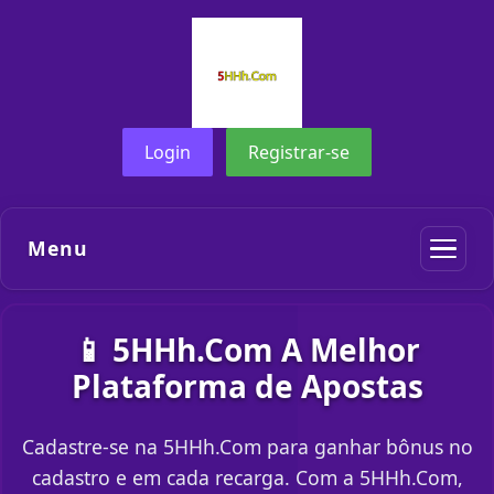
Login
Registrar-se
Menu
📱 5HHh.Com A Melhor
Plataforma de Apostas
Cadastre-se na 5HHh.Com para ganhar bônus no
cadastro e em cada recarga. Com a 5HHh.Com,