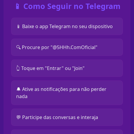
📱 Como Seguir no Telegram
📱 Baixe o app Telegram no seu dispositivo
🔍 Procure por "@5HHh.ComOficial"
👆 Toque em "Entrar" ou "Join"
🔔 Ative as notificações para não perder
nada
💬 Participe das conversas e interaja