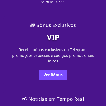
os brasileiros.
🎁 Bônus Exclusivos
VIP
Receba bônus exclusivos do Telegram,
promoções especiais e códigos promocionais
únicos!
Ver Bônus
📢 Notícias em Tempo Real