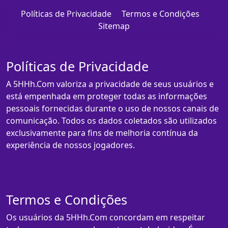
Políticas de Privacidade
Termos e Condições
Sitemap
Políticas de Privacidade
A 5HHh.Com valoriza a privacidade de seus usuários e
está empenhada em proteger todas as informações
pessoais fornecidas durante o uso de nossos canais de
comunicação. Todos os dados coletados são utilizados
exclusivamente para fins de melhoria contínua da
experiência de nossos jogadores.
Termos e Condições
Os usuários da 5HHh.Com concordam em respeitar