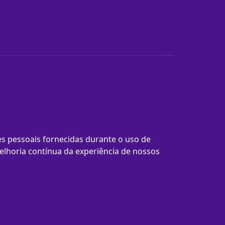
s pessoais fornecidas durante o uso de
elhoria contínua da experiência de nossos