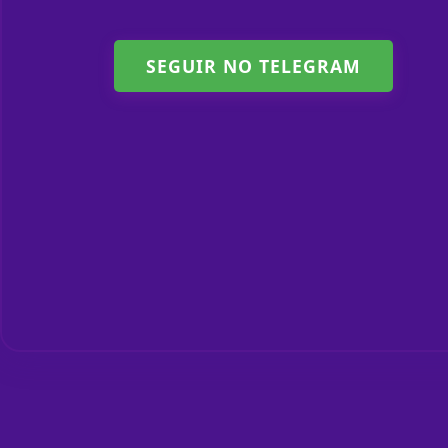
SEGUIR NO TELEGRAM