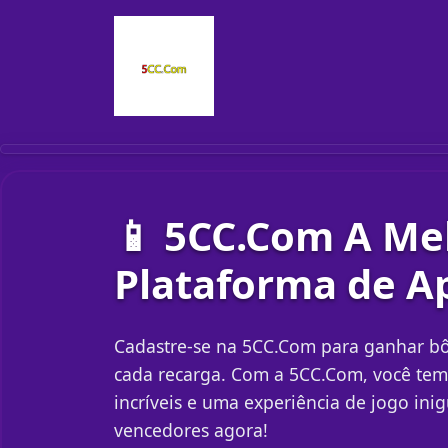
📱 5CC.Com A Me
Plataforma de A
Cadastre-se na 5CC.Com para ganhar b
cada recarga. Com a 5CC.Com, você te
incríveis e uma experiência de jogo inig
vencedores agora!