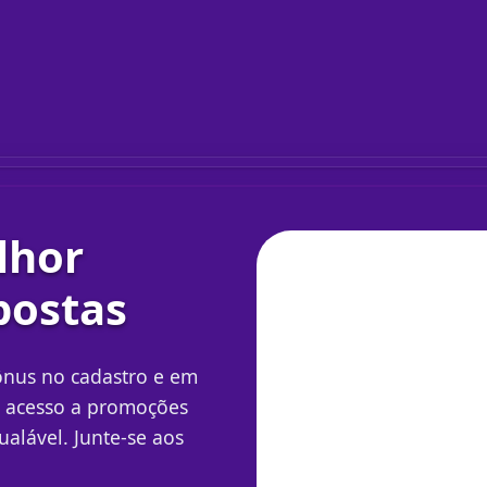
lhor
postas
ônus no cadastro e em
m acesso a promoções
ualável. Junte-se aos