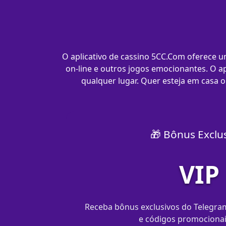
O aplicativo de cassino 5CC.Com oferece u
on-line e outros jogos emocionantes. O ap
qualquer lugar. Quer esteja em casa 
🎁 Bônus Exclu
VIP
Receba bônus exclusivos do Telegra
e códigos promocionai