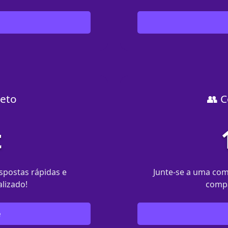
reto
👥 
t
espostas rápidas e
Junte-se a uma com
lizado!
compa
e