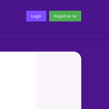
Login
Registrar-se