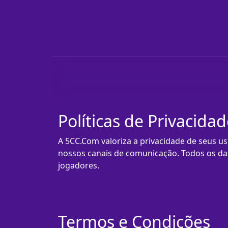
Políticas de Privacida
A 5CC.Com valoriza a privacidade de seus 
nossos canais de comunicação. Todos os dad
jogadores.
Termos e Condições