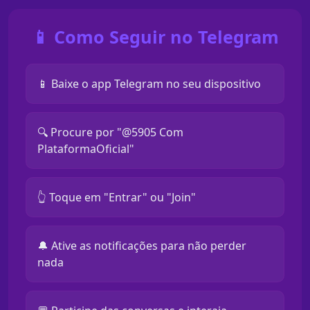
📱 Como Seguir no Telegram
📱 Baixe o app Telegram no seu dispositivo
🔍 Procure por "@5905 Com
PlataformaOficial"
👆 Toque em "Entrar" ou "Join"
🔔 Ative as notificações para não perder
nada