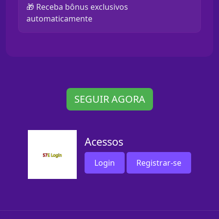
🎁 Receba bônus exclusivos
automaticamente
SEGUIR AGORA
Acessos
Login
Registrar-se