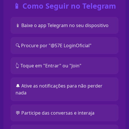
📱 Como Seguir no Telegram
📱 Baixe o app Telegram no seu dispositivo
🔍 Procure por "@57E LoginOficial"
👆 Toque em "Entrar" ou "Join"
🔔 Ative as notificações para não perder
nada
💬 Participe das conversas e interaja