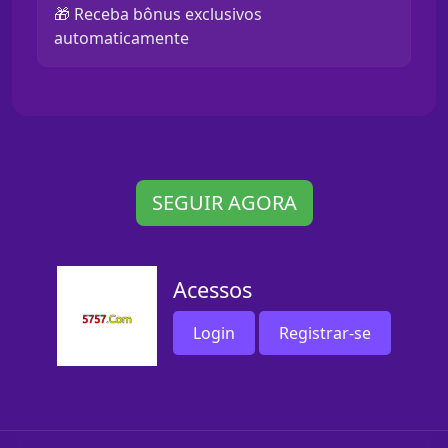
🎁 Receba bônus exclusivos
automaticamente
SEGUIR AGORA
Acessos
Login
Registrar-se