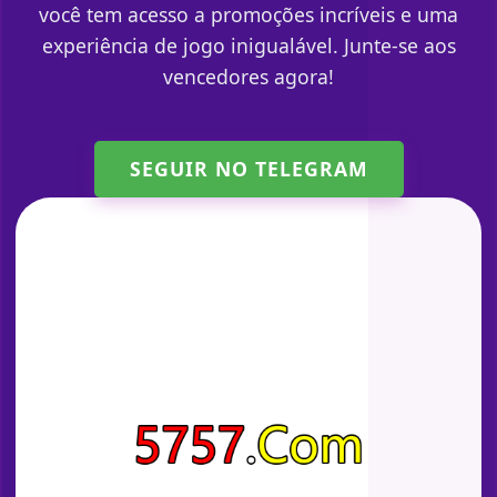
você tem acesso a promoções incríveis e uma
experiência de jogo inigualável. Junte-se aos
vencedores agora!
SEGUIR NO TELEGRAM