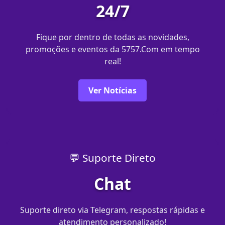
24/7
Fique por dentro de todas as novidades,
promoções e eventos da 5757.Com em tempo
real!
Ver Notícias
💬 Suporte Direto
Chat
Suporte direto via Telegram, respostas rápidas e
atendimento personalizado!