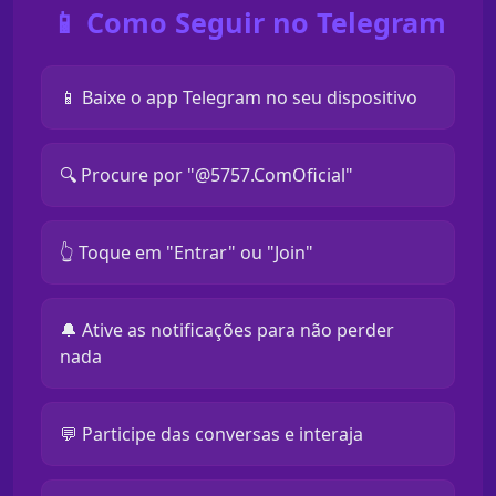
📱 Como Seguir no Telegram
📱 Baixe o app Telegram no seu dispositivo
🔍 Procure por "@5757.ComOficial"
👆 Toque em "Entrar" ou "Join"
🔔 Ative as notificações para não perder
nada
💬 Participe das conversas e interaja