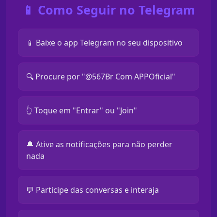
📱 Como Seguir no Telegram
📱 Baixe o app Telegram no seu dispositivo
🔍 Procure por "@567Br Com APPOficial"
👆 Toque em "Entrar" ou "Join"
🔔 Ative as notificações para não perder
nada
💬 Participe das conversas e interaja