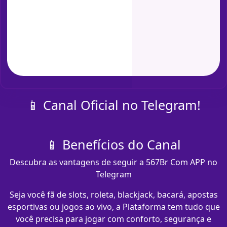
📱 Canal Oficial no Telegram!
📱 Benefícios do Canal
Descubra as vantagens de seguir a 567Br Com APP no
Telegram
Seja você fã de slots, roleta, blackjack, bacará, apostas
esportivas ou jogos ao vivo, a Plataforma tem tudo que
você precisa para jogar com conforto, segurança e