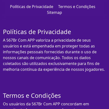
Políticas de Privacidade
Termos e Condições
Sitemap
Políticas de Privacidade
A 567Br Com APP valoriza a privacidade de seus
usuários e está empenhada em proteger todas as
informações pessoais fornecidas durante o uso de
nossos canais de comunicação. Todos os dados
coletados são utilizados exclusivamente para fins de
melhoria contínua da experiência de nossos jogadores.
Termos e Condições
Os usuários da 567Br Com APP concordam em