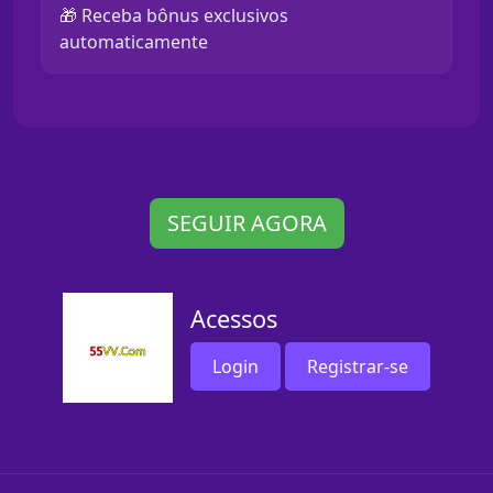
🎁 Receba bônus exclusivos
automaticamente
SEGUIR AGORA
Acessos
Login
Registrar-se