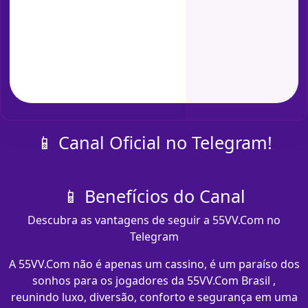
📱 Canal Oficial no Telegram!
📱 Benefícios do Canal
Descubra as vantagens de seguir a 55VV.Com no
Telegram
A 55VV.Com não é apenas um cassino, é um paraíso dos
sonhos para os jogadores da 55VV.Com Brasil ,
reunindo luxo, diversão, conforto e segurança em uma