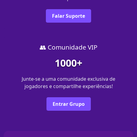
Falar Suporte
👥 Comunidade VIP
1000+
Junte-se a uma comunidade exclusiva de
jogadores e compartilhe experiências!
Entrar Grupo