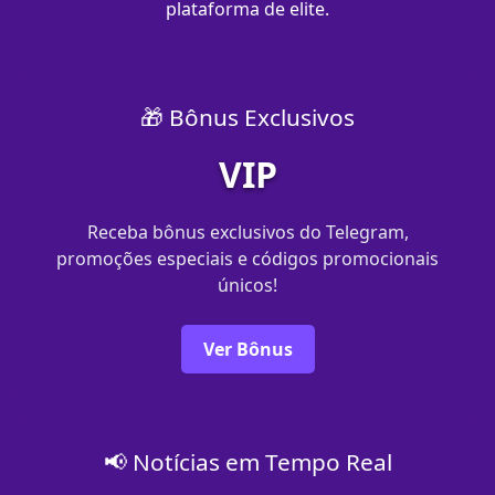
plataforma de elite.
🎁 Bônus Exclusivos
VIP
Receba bônus exclusivos do Telegram,
promoções especiais e códigos promocionais
únicos!
Ver Bônus
📢 Notícias em Tempo Real