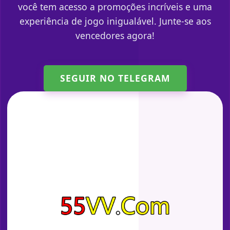
você tem acesso a promoções incríveis e uma
experiência de jogo inigualável. Junte-se aos
vencedores agora!
SEGUIR NO TELEGRAM