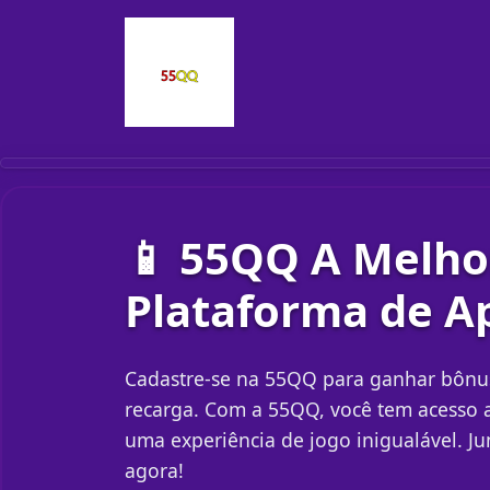
📱 55QQ A Melho
Plataforma de A
Cadastre-se na 55QQ para ganhar bônu
recarga. Com a 55QQ, você tem acesso a
uma experiência de jogo inigualável. J
agora!