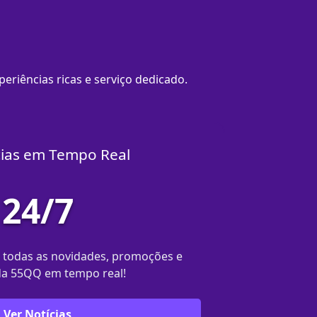
riências ricas e serviço dedicado.
cias em Tempo Real
24/7
e todas as novidades, promoções e
da 55QQ em tempo real!
Ver Notícias