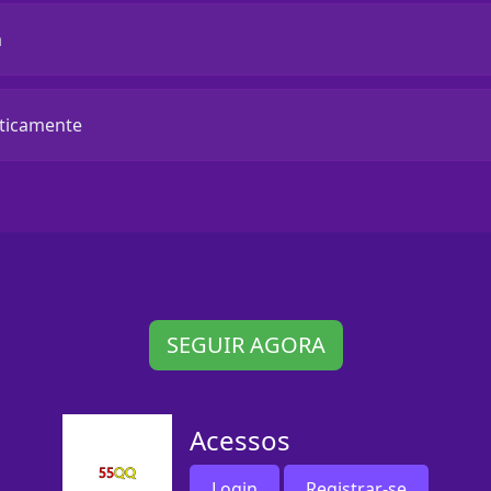
a
aticamente
SEGUIR AGORA
Acessos
Login
Registrar-se