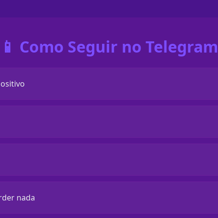
📱 Como Seguir no Telegram
ositivo
erder nada