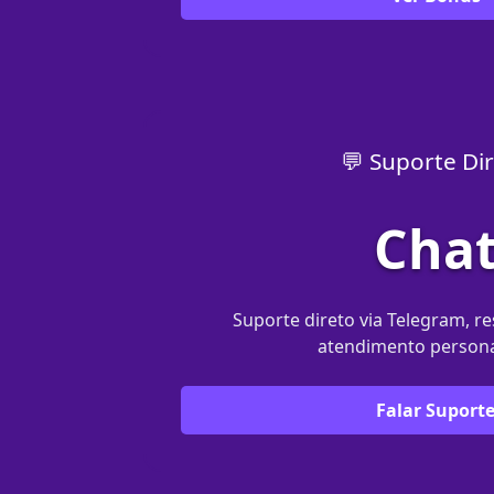
💬 Suporte Di
Cha
Suporte direto via Telegram, r
atendimento persona
Falar Suport