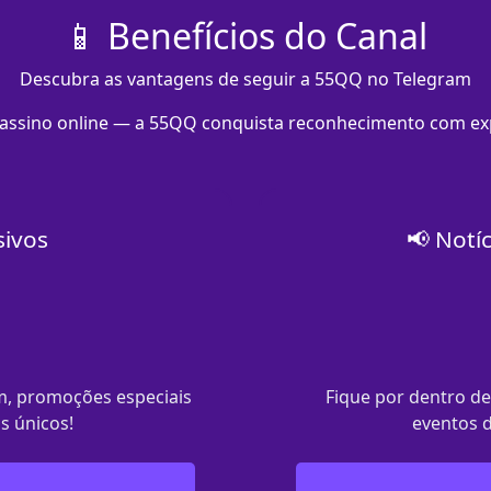
📱 Benefícios do Canal
Descubra as vantagens de seguir a 55QQ no Telegram
 cassino online — a 55QQ conquista reconhecimento com expe
sivos
📢 Notí
m, promoções especiais
Fique por dentro d
s únicos!
eventos 