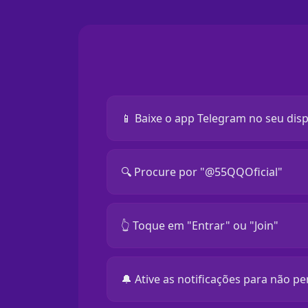
📱 Baixe o app Telegram no seu disp
🔍 Procure por "@55QQOficial"
👆 Toque em "Entrar" ou "Join"
🔔 Ative as notificações para não p