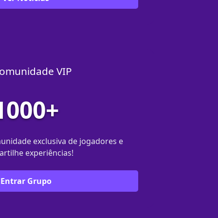
Comunidade VIP
1000+
unidade exclusiva de jogadores e
rtilhe experiências!
Entrar Grupo