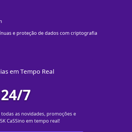
m
ínuas e proteção de dados com criptografia
cias em Tempo Real
24/7
e todas as novidades, promoções e
55K CaSSino em tempo real!