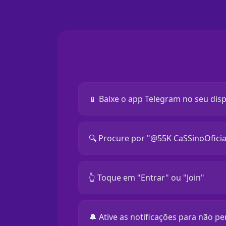
📱 Baixe o app Telegram no seu disp
🔍 Procure por "@55K CaSSinoOficia
👆 Toque em "Entrar" ou "Join"
🔔 Ative as notificações para não p