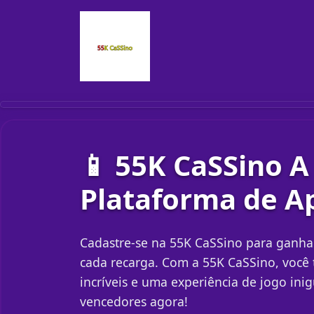
📱 55K CaSSino A
Plataforma de A
Cadastre-se na 55K CaSSino para ganha
cada recarga. Com a 55K CaSSino, você
incríveis e uma experiência de jogo inig
vencedores agora!