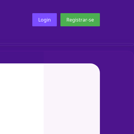
Login
Registrar-se