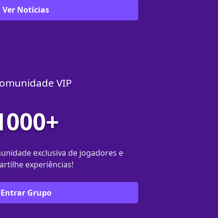
Ver Notícias
Comunidade VIP
1000+
unidade exclusiva de jogadores e
rtilhe experiências!
Entrar Grupo