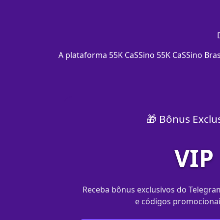
A plataforma 55K CaSSino 55K CaSSino Bras
🎁 Bônus Exclu
VIP
Receba bônus exclusivos do Telegra
e códigos promocionai