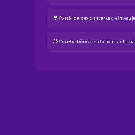
💬 Participe das conversas e interaj
🎁 Receba bônus exclusivos autom