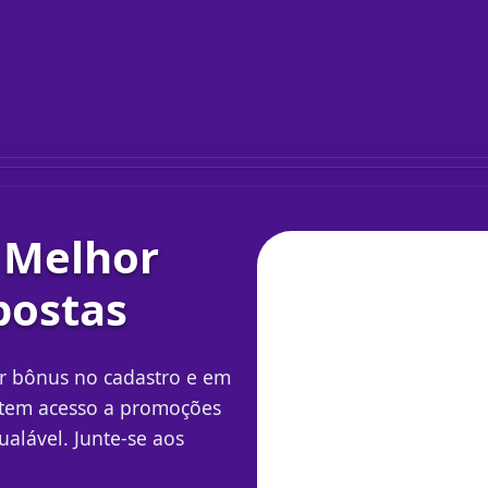
 Melhor
postas
r bônus no cadastro e em
 tem acesso a promoções
ualável. Junte-se aos