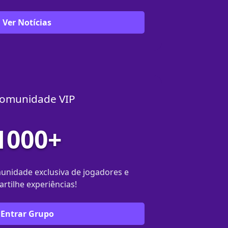
Ver Notícias
Comunidade VIP
1000+
unidade exclusiva de jogadores e
rtilhe experiências!
Entrar Grupo