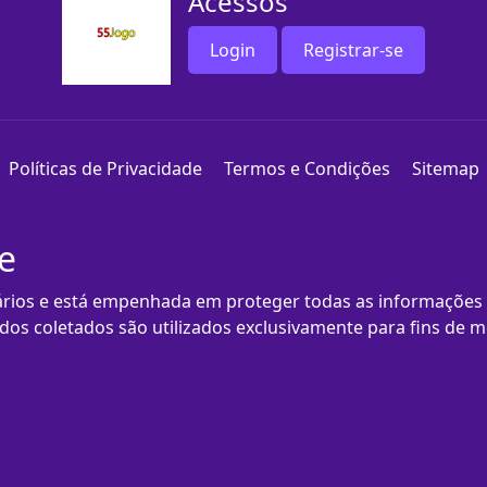
Acessos
Login
Registrar-se
Políticas de Privacidade
Termos e Condições
Sitemap
de
uários e está empenhada em proteger todas as informações
os coletados são utilizados exclusivamente para fins de m