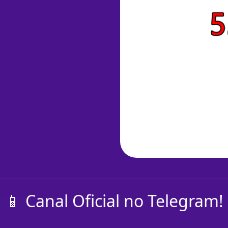
📱 Canal Oficial no Telegram!