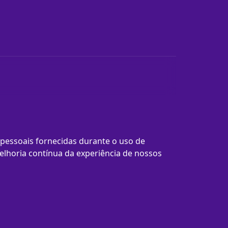
 pessoais fornecidas durante o uso de
elhoria contínua da experiência de nossos