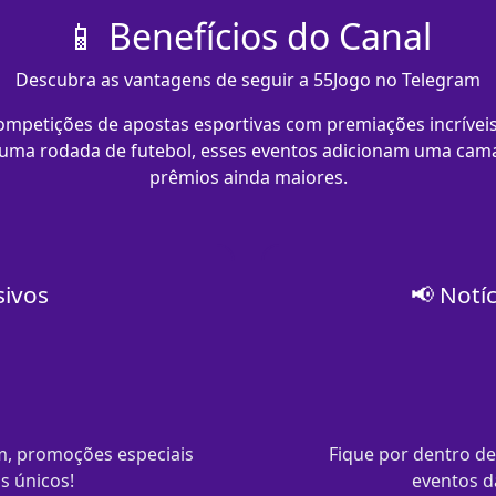
📱 Benefícios do Canal
Descubra as vantagens de seguir a 55Jogo no Telegram
competições de apostas esportivas com premiações incríve
de uma rodada de futebol, esses eventos adicionam uma ca
prêmios ainda maiores.
sivos
📢 Notí
m, promoções especiais
Fique por dentro d
s únicos!
eventos d