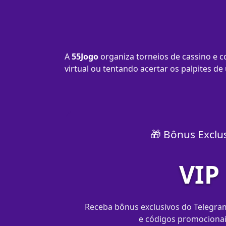
A
55Jogo
organiza torneios de cassino e 
virtual ou tentando acertar os palpites 
🎁 Bônus Exclu
VIP
Receba bônus exclusivos do Telegra
e códigos promocionai