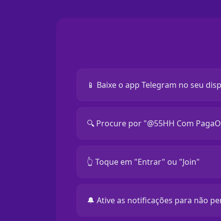
📱 Baixe o app Telegram no seu disp
🔍 Procure por "@55HH Com PagaOf
👆 Toque em "Entrar" ou "Join"
🔔 Ative as notificações para não p