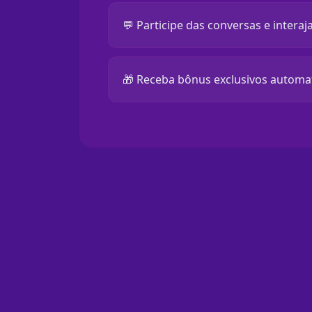
💬 Participe das conversas e interaj
🎁 Receba bônus exclusivos autom