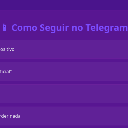
📱 Como Seguir no Telegram
ositivo
icial"
erder nada