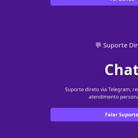
💬 Suporte Di
Cha
Suporte direto via Telegram, r
atendimento persona
Falar Suport