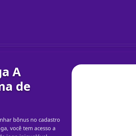
ga A
ma de
nhar bônus no cadastro
ga, você tem acesso a